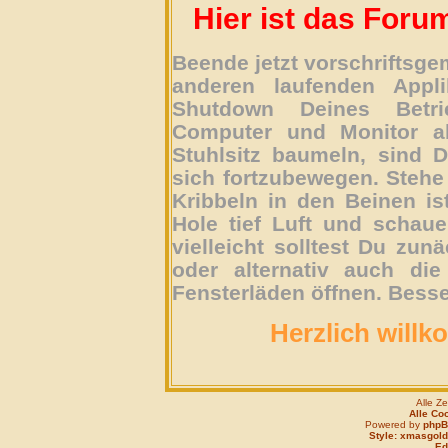
Hier ist das Foru
Beende jetzt vorschriftsg
anderen laufenden Appli
Shutdown Deines Betri
Computer und Monitor ab
Stuhlsitz baumeln, sind D
sich fortzubewegen. Stehe 
Kribbeln in den Beinen is
Hole tief Luft und schau
vielleicht solltest Du zun
oder alternativ auch die
Fensterläden öffnen. Besse
Herzlich willk
Alle Z
Alle Co
Powered by
php
Style: xmasgold
Edi