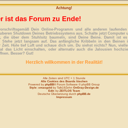
Achtung!
r ist das Forum zu Ende!
vorschriftsgemäß Dein Online-Programm und alle anderen laufenden 
uberen Shutdown Deines Betriebssystems aus. Schalte jetzt Computer 
r, die über dem Stuhlsitz baumeln, sind Deine Beine. Damit ist es
. Stehe jetzt langsam auf. Das anfängliche Kribbeln in den Beinen 
 Zeit. Hole tief Luft und schaue dich um. Du siehst nichts? Nun, vielle
l das Licht einschalten, oder alternativ auch die Jalousien hochzi
ffnen. Besser? Gut!
Herzlich willkommen in der Realität!
Alle Zeiten sind UTC + 1 Stunde
Alle Cookies des Boards löschen
Powered by
phpBB
® Forum Software © phpBB Group
Style: xmasgold
by Talk19Zehn
OnGray-Design.de
Edit:
by
ZEITLOS Team
Deutsche Übersetzung durch
phpBB.de
Impressum