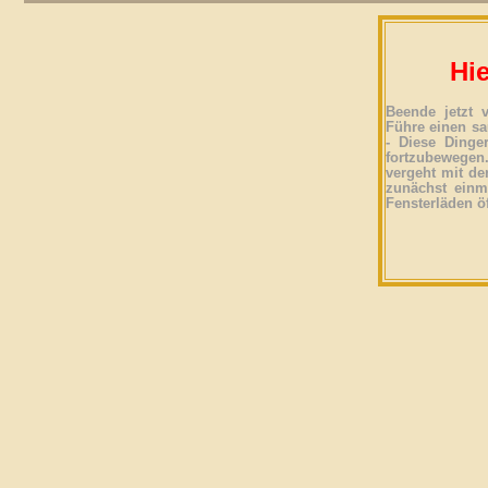
Hie
Beende jetzt 
Führe einen sa
- Diese Dinge
fortzubewegen
vergeht mit der
zunächst einma
Fensterläden ö