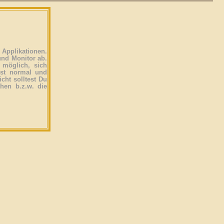
Applikationen.
und Monitor ab.
 möglich, sich
ist normal und
icht solltest Du
ehen b.z.w. die