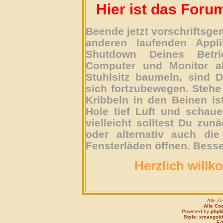
Hier ist das Foru
Beende jetzt vorschriftsg
anderen laufenden Appli
Shutdown Deines Betri
Computer und Monitor ab
Stuhlsitz baumeln, sind D
sich fortzubewegen. Stehe 
Kribbeln in den Beinen is
Hole tief Luft und schau
vielleicht solltest Du zun
oder alternativ auch die
Fensterläden öffnen. Besse
Herzlich willk
Alle Z
Alle Co
Powered by
php
Style: xmasgold
Edi