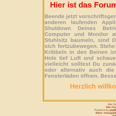
Hier ist das Foru
Beende jetzt vorschriftsg
anderen laufenden Appli
Shutdown Deines Betri
Computer und Monitor ab
Stuhlsitz baumeln, sind D
sich fortzubewegen. Stehe 
Kribbeln in den Beinen is
Hole tief Luft und schau
vielleicht solltest Du zun
oder alternativ auch die
Fensterläden öffnen. Besse
Herzlich willk
Alle Z
Alle Co
Powered by
php
Style: xmasgold
Edi