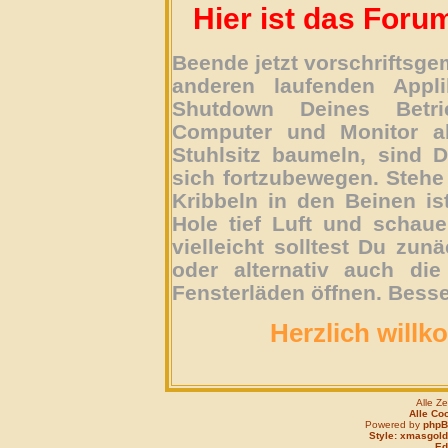
Hier ist das Foru
Beende jetzt vorschriftsg
anderen laufenden Appli
Shutdown Deines Betri
Computer und Monitor ab
Stuhlsitz baumeln, sind D
sich fortzubewegen. Stehe 
Kribbeln in den Beinen is
Hole tief Luft und schau
vielleicht solltest Du zun
oder alternativ auch die
Fensterläden öffnen. Besse
Herzlich willk
Alle Z
Alle Co
Powered by
php
Style: xmasgold
Edi