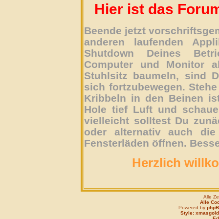
Hier ist das Foru
Beende jetzt vorschriftsg
anderen laufenden Appli
Shutdown Deines Betri
Computer und Monitor ab
Stuhlsitz baumeln, sind D
sich fortzubewegen. Stehe 
Kribbeln in den Beinen is
Hole tief Luft und schau
vielleicht solltest Du zun
oder alternativ auch die
Fensterläden öffnen. Besse
Herzlich willk
Alle Z
Alle Co
Powered by
php
Style: xmasgold
Edi