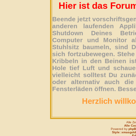
Hier ist das Foru
Beende jetzt vorschriftsg
anderen laufenden Appli
Shutdown Deines Betri
Computer und Monitor ab
Stuhlsitz baumeln, sind D
sich fortzubewegen. Stehe 
Kribbeln in den Beinen is
Hole tief Luft und schau
vielleicht solltest Du zun
oder alternativ auch die
Fensterläden öffnen. Besse
Herzlich willk
Alle Z
Alle Co
Powered by
php
Style: xmasgold
Edi