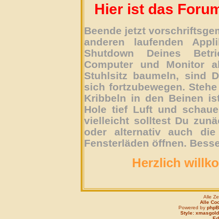
Hier ist das Foru
Beende jetzt vorschriftsg
anderen laufenden Appli
Shutdown Deines Betri
Computer und Monitor ab
Stuhlsitz baumeln, sind D
sich fortzubewegen. Stehe 
Kribbeln in den Beinen is
Hole tief Luft und schau
vielleicht solltest Du zun
oder alternativ auch die
Fensterläden öffnen. Besse
Herzlich willk
Alle Z
Alle Co
Powered by
php
Style: xmasgold
Edi