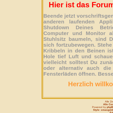
Hier ist das Foru
Beende jetzt vorschriftsg
anderen laufenden Appli
Shutdown Deines Betri
Computer und Monitor ab
Stuhlsitz baumeln, sind D
sich fortzubewegen. Stehe 
Kribbeln in den Beinen is
Hole tief Luft und schau
vielleicht solltest Du zun
oder alternativ auch die
Fensterläden öffnen. Besse
Herzlich willk
Alle Z
Alle Co
Powered by
php
Style: xmasgold
Edi