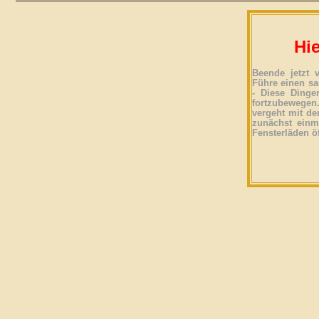
Hie
Beende jetzt 
Führe einen sa
- Diese Dinge
fortzubewegen
vergeht mit der
zunächst einma
Fensterläden ö