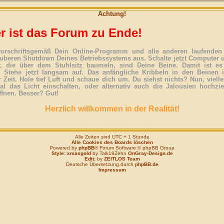
Achtung!
r ist das Forum zu Ende!
vorschriftsgemäß Dein Online-Programm und alle anderen laufenden 
uberen Shutdown Deines Betriebssystems aus. Schalte jetzt Computer 
r, die über dem Stuhlsitz baumeln, sind Deine Beine. Damit ist es
. Stehe jetzt langsam auf. Das anfängliche Kribbeln in den Beinen 
 Zeit. Hole tief Luft und schaue dich um. Du siehst nichts? Nun, vielle
l das Licht einschalten, oder alternativ auch die Jalousien hochzi
ffnen. Besser? Gut!
Herzlich willkommen in der Realität!
Alle Zeiten sind UTC + 1 Stunde
Alle Cookies des Boards löschen
Powered by
phpBB
® Forum Software © phpBB Group
Style: xmasgold
by Talk19Zehn
OnGray-Design.de
Edit:
by
ZEITLOS Team
Deutsche Übersetzung durch
phpBB.de
Impressum