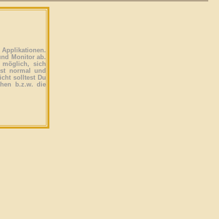
Applikationen.
und Monitor ab.
 möglich, sich
ist normal und
icht solltest Du
ehen b.z.w. die