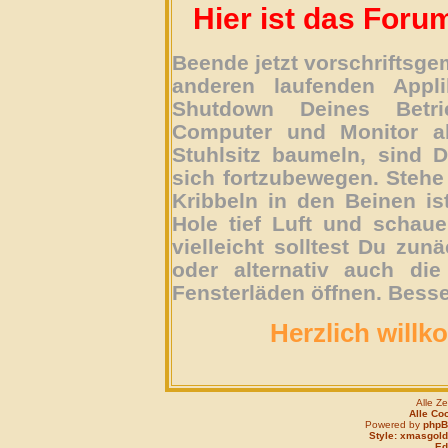
Hier ist das Foru
Beende jetzt vorschriftsg
anderen laufenden Appli
Shutdown Deines Betri
Computer und Monitor ab
Stuhlsitz baumeln, sind D
sich fortzubewegen. Stehe 
Kribbeln in den Beinen is
Hole tief Luft und schau
vielleicht solltest Du zun
oder alternativ auch die
Fensterläden öffnen. Besse
Herzlich willk
Alle Z
Alle Co
Powered by
php
Style: xmasgold
Edi