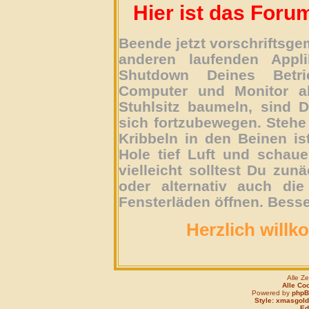
Hier ist das Foru
Beende jetzt vorschriftsg
anderen laufenden Appli
Shutdown Deines Betri
Computer und Monitor ab
Stuhlsitz baumeln, sind D
sich fortzubewegen. Stehe 
Kribbeln in den Beinen is
Hole tief Luft und schau
vielleicht solltest Du zun
oder alternativ auch die
Fensterläden öffnen. Besse
Herzlich willk
Alle Z
Alle Co
Powered by
php
Style: xmasgold
Edi