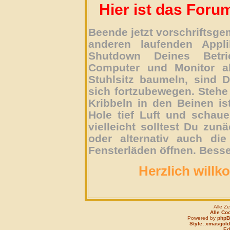
Hier ist das Foru
Beende jetzt vorschriftsg
anderen laufenden Appli
Shutdown Deines Betri
Computer und Monitor ab
Stuhlsitz baumeln, sind D
sich fortzubewegen. Stehe 
Kribbeln in den Beinen is
Hole tief Luft und schau
vielleicht solltest Du zun
oder alternativ auch die
Fensterläden öffnen. Besse
Herzlich willk
Alle Z
Alle Co
Powered by
php
Style: xmasgold
Edi