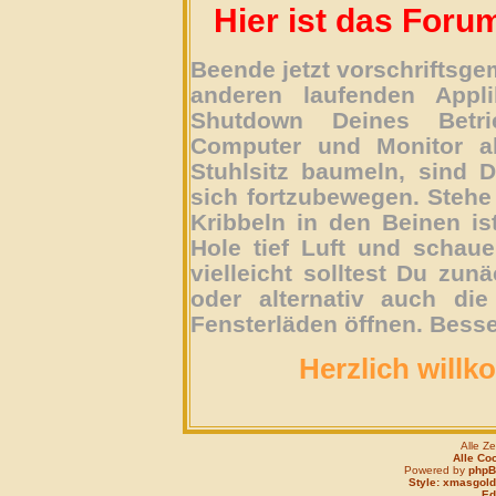
Hier ist das Foru
Beende jetzt vorschriftsg
anderen laufenden Appli
Shutdown Deines Betri
Computer und Monitor ab
Stuhlsitz baumeln, sind D
sich fortzubewegen. Stehe 
Kribbeln in den Beinen is
Hole tief Luft und schau
vielleicht solltest Du zun
oder alternativ auch die
Fensterläden öffnen. Besse
Herzlich willk
Alle Z
Alle Co
Powered by
php
Style: xmasgold
Edi