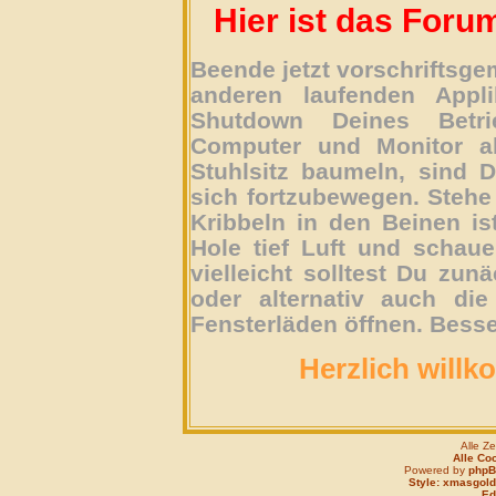
Hier ist das Foru
Beende jetzt vorschriftsg
anderen laufenden Appli
Shutdown Deines Betri
Computer und Monitor ab
Stuhlsitz baumeln, sind D
sich fortzubewegen. Stehe 
Kribbeln in den Beinen is
Hole tief Luft und schau
vielleicht solltest Du zun
oder alternativ auch die
Fensterläden öffnen. Besse
Herzlich willk
Alle Z
Alle Co
Powered by
php
Style: xmasgold
Edi