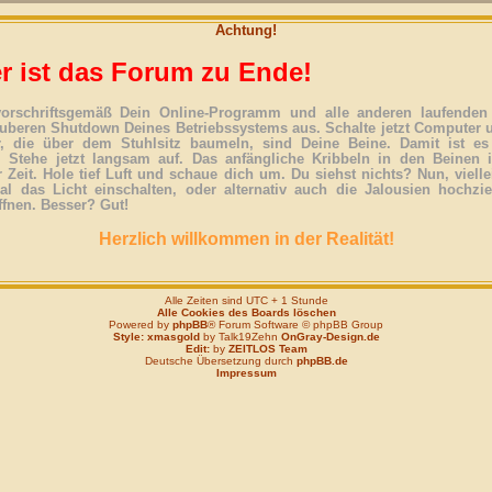
Achtung!
r ist das Forum zu Ende!
vorschriftsgemäß Dein Online-Programm und alle anderen laufenden 
uberen Shutdown Deines Betriebssystems aus. Schalte jetzt Computer 
r, die über dem Stuhlsitz baumeln, sind Deine Beine. Damit ist es
. Stehe jetzt langsam auf. Das anfängliche Kribbeln in den Beinen 
 Zeit. Hole tief Luft und schaue dich um. Du siehst nichts? Nun, vielle
l das Licht einschalten, oder alternativ auch die Jalousien hochzi
ffnen. Besser? Gut!
Herzlich willkommen in der Realität!
Alle Zeiten sind UTC + 1 Stunde
Alle Cookies des Boards löschen
Powered by
phpBB
® Forum Software © phpBB Group
Style: xmasgold
by Talk19Zehn
OnGray-Design.de
Edit:
by
ZEITLOS Team
Deutsche Übersetzung durch
phpBB.de
Impressum