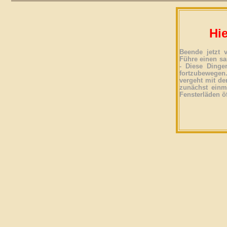
Hie
Beende jetzt 
Führe einen sa
- Diese Dinge
fortzubewegen
vergeht mit der
zunächst einma
Fensterläden ö