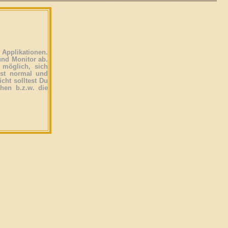
Applikationen.
und Monitor ab.
 möglich, sich
ist normal und
icht solltest Du
ehen b.z.w. die