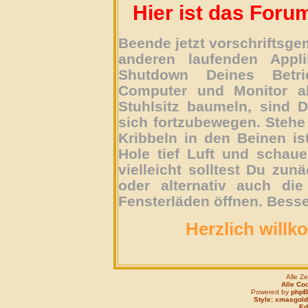
Hier ist das Foru
Beende jetzt vorschriftsg
anderen laufenden Appli
Shutdown Deines Betri
Computer und Monitor ab
Stuhlsitz baumeln, sind D
sich fortzubewegen. Stehe 
Kribbeln in den Beinen is
Hole tief Luft und schau
vielleicht solltest Du zun
oder alternativ auch die
Fensterläden öffnen. Besse
Herzlich willk
Alle Z
Alle Co
Powered by
php
Style: xmasgold
Edi