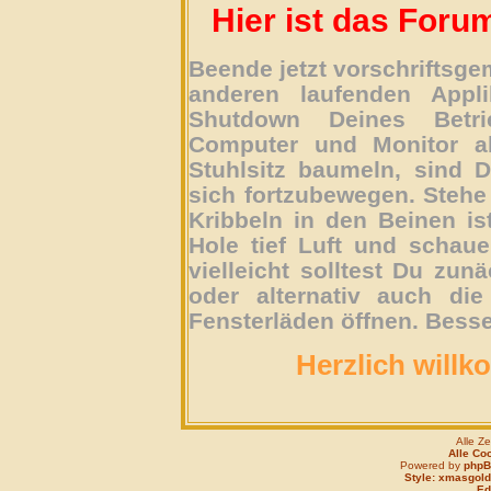
Hier ist das Foru
Beende jetzt vorschriftsg
anderen laufenden Appli
Shutdown Deines Betri
Computer und Monitor ab
Stuhlsitz baumeln, sind D
sich fortzubewegen. Stehe 
Kribbeln in den Beinen is
Hole tief Luft und schau
vielleicht solltest Du zun
oder alternativ auch die
Fensterläden öffnen. Besse
Herzlich willk
Alle Z
Alle Co
Powered by
php
Style: xmasgold
Edi