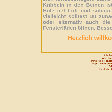
Kribbeln in den Beinen is
Hole tief Luft und schau
vielleicht solltest Du zun
oder alternativ auch die
Fensterläden öffnen. Besse
Herzlich willk
Alle Z
Alle Co
Powered by
php
Style: xmasgold
Edi
Deutsche 