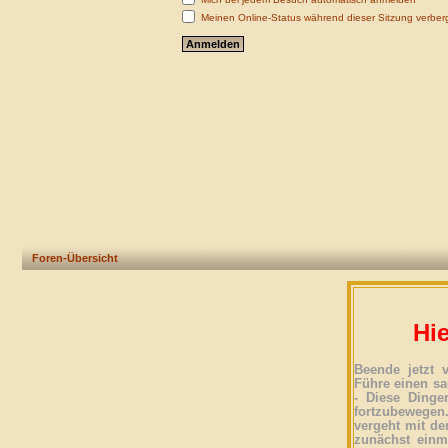
Meinen Online-Status während dieser Sitzung verber
Foren-Übersicht
Hie
Beende jetzt 
Führe einen sa
- Diese Dinge
fortzubewegen
vergeht mit der
zunächst einma