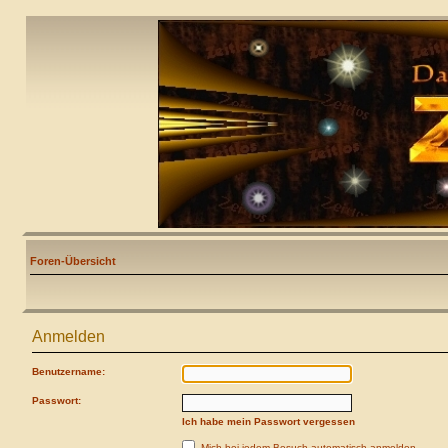
Foren-Übersicht
Anmelden
Benutzername:
Passwort:
Ich habe mein Passwort vergessen
Mich bei jedem Besuch automatisch anmelden