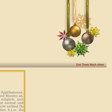
Das Team
Nach oben
Applikationen.
und Monitor ab.
 möglich, sich
ist normal und
icht solltest Du
ehen b.z.w. die