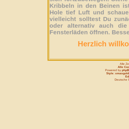
Kribbeln in den Beinen is
Hole tief Luft und schau
vielleicht solltest Du zun
oder alternativ auch die
Fensterläden öffnen. Besse
Herzlich willk
Alle Z
Alle Co
Powered by
php
Style: xmasgold
Edi
Deutsche 