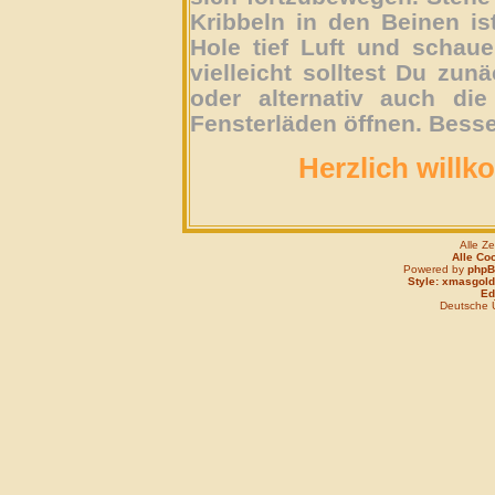
Kribbeln in den Beinen is
Hole tief Luft und schau
vielleicht solltest Du zun
oder alternativ auch die
Fensterläden öffnen. Besse
Herzlich willk
Alle Z
Alle Co
Powered by
php
Style: xmasgold
Edi
Deutsche 