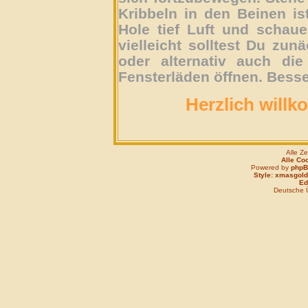
Kribbeln in den Beinen is
Hole tief Luft und schau
vielleicht solltest Du zun
oder alternativ auch die
Fensterläden öffnen. Besse
Herzlich willk
Alle Z
Alle Co
Powered by
php
Style: xmasgold
Edi
Deutsche 