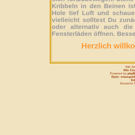
Kribbeln in den Beinen is
Hole tief Luft und schau
vielleicht solltest Du zun
oder alternativ auch die
Fensterläden öffnen. Besse
Herzlich willk
Alle Z
Alle Co
Powered by
php
Style: xmasgold
Edi
Deutsche 