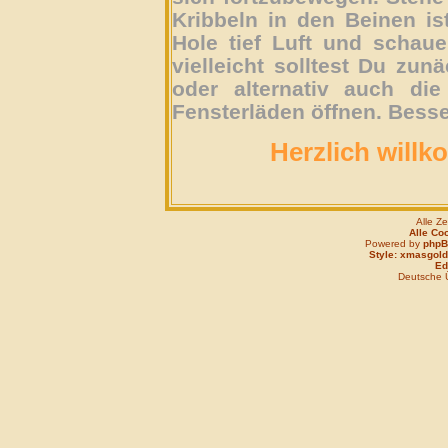
Kribbeln in den Beinen is
Hole tief Luft und schau
vielleicht solltest Du zun
oder alternativ auch die
Fensterläden öffnen. Besse
Herzlich willk
Alle Z
Alle Co
Powered by
php
Style: xmasgold
Edi
Deutsche 