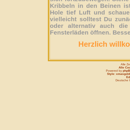
Kribbeln in den Beinen is
Hole tief Luft und schau
vielleicht solltest Du zun
oder alternativ auch die
Fensterläden öffnen. Besse
Herzlich willk
Alle Z
Alle Co
Powered by
php
Style: xmasgold
Edi
Deutsche 