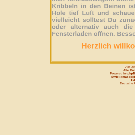
Kribbeln in den Beinen is
Hole tief Luft und schau
vielleicht solltest Du zun
oder alternativ auch die
Fensterläden öffnen. Besse
Herzlich willk
Alle Z
Alle Co
Powered by
php
Style: xmasgold
Edi
Deutsche 