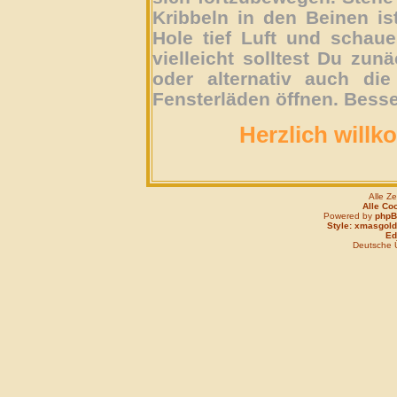
Kribbeln in den Beinen is
Hole tief Luft und schau
vielleicht solltest Du zun
oder alternativ auch die
Fensterläden öffnen. Besse
Herzlich willk
Alle Z
Alle Co
Powered by
php
Style: xmasgold
Edi
Deutsche 