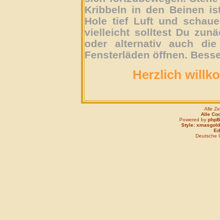
Kribbeln in den Beinen is
Hole tief Luft und schau
vielleicht solltest Du zun
oder alternativ auch die
Fensterläden öffnen. Besse
Herzlich willk
Alle Z
Alle Co
Powered by
php
Style: xmasgold
Edi
Deutsche 