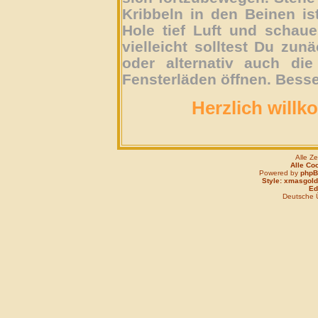
Kribbeln in den Beinen is
Hole tief Luft und schau
vielleicht solltest Du zun
oder alternativ auch die
Fensterläden öffnen. Besse
Herzlich willk
Alle Z
Alle Co
Powered by
php
Style: xmasgold
Edi
Deutsche 