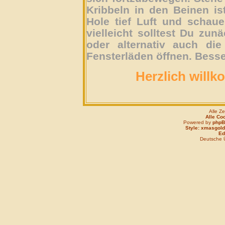
Kribbeln in den Beinen is
Hole tief Luft und schau
vielleicht solltest Du zun
oder alternativ auch die
Fensterläden öffnen. Besse
Herzlich willk
Alle Z
Alle Co
Powered by
php
Style: xmasgold
Edi
Deutsche 