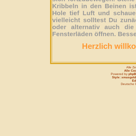
Kribbeln in den Beinen is
Hole tief Luft und schau
vielleicht solltest Du zun
oder alternativ auch die
Fensterläden öffnen. Besse
Herzlich willk
Alle Z
Alle Co
Powered by
php
Style: xmasgold
Edi
Deutsche 