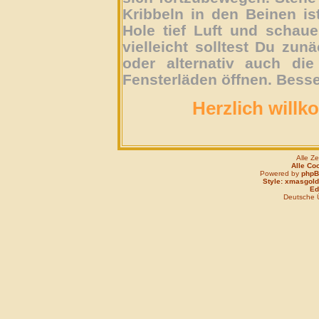
Kribbeln in den Beinen is
Hole tief Luft und schau
vielleicht solltest Du zun
oder alternativ auch die
Fensterläden öffnen. Besse
Herzlich willk
Alle Z
Alle Co
Powered by
php
Style: xmasgold
Edi
Deutsche 