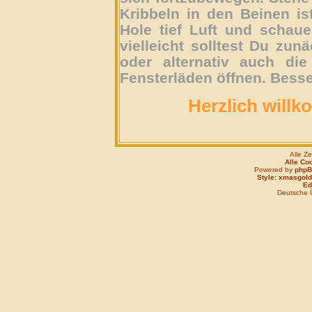
Kribbeln in den Beinen is
Hole tief Luft und schau
vielleicht solltest Du zun
oder alternativ auch die
Fensterläden öffnen. Besse
Herzlich willk
Alle Z
Alle Co
Powered by
php
Style: xmasgold
Edi
Deutsche 