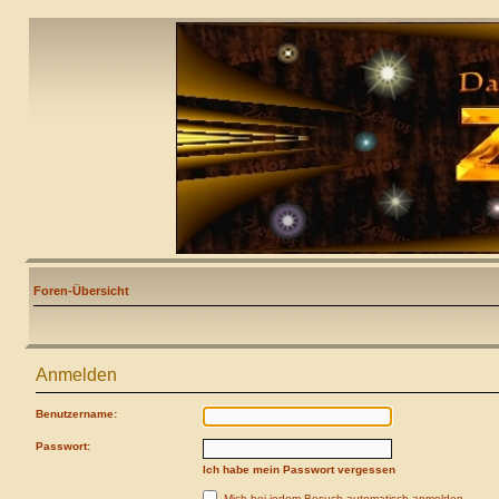
Foren-Übersicht
Anmelden
Benutzername:
Passwort:
Ich habe mein Passwort vergessen
Mich bei jedem Besuch automatisch anmelden