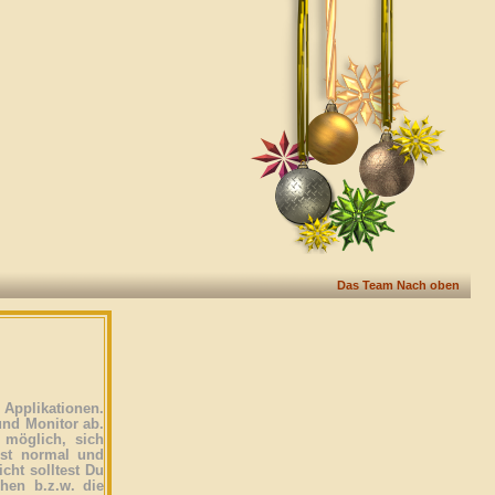
Das Team
Nach oben
Applikationen.
und Monitor ab.
 möglich, sich
ist normal und
icht solltest Du
ehen b.z.w. die