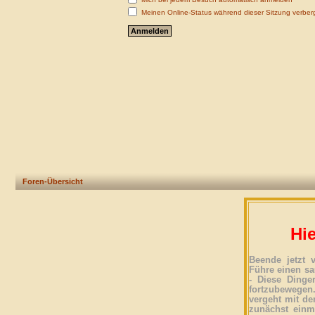
Meinen Online-Status während dieser Sitzung verber
Foren-Übersicht
Hie
Beende jetzt 
Führe einen sa
- Diese Dinge
fortzubewegen
vergeht mit der
zunächst einma