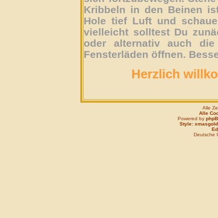
Kribbeln in den Beinen is
Hole tief Luft und schau
vielleicht solltest Du zun
oder alternativ auch die
Fensterläden öffnen. Besse
Herzlich willk
Alle Z
Alle Co
Powered by
php
Style: xmasgold
Edi
Deutsche 