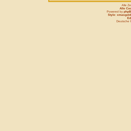
Alle Z
Alle Co
Powered by
php
Style: xmasgold
Edi
Deutsche 