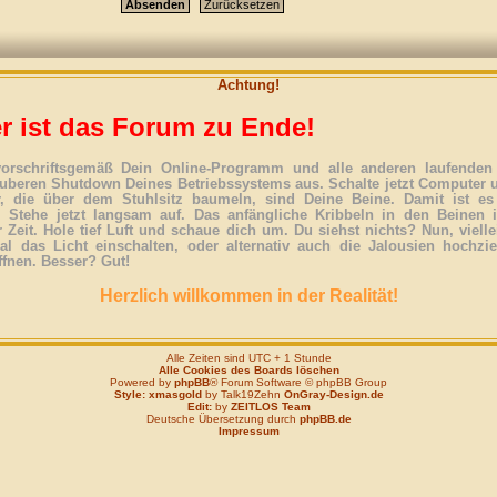
Achtung!
r ist das Forum zu Ende!
vorschriftsgemäß Dein Online-Programm und alle anderen laufenden 
uberen Shutdown Deines Betriebssystems aus. Schalte jetzt Computer 
r, die über dem Stuhlsitz baumeln, sind Deine Beine. Damit ist es
. Stehe jetzt langsam auf. Das anfängliche Kribbeln in den Beinen 
 Zeit. Hole tief Luft und schaue dich um. Du siehst nichts? Nun, vielle
l das Licht einschalten, oder alternativ auch die Jalousien hochzi
ffnen. Besser? Gut!
Herzlich willkommen in der Realität!
Alle Zeiten sind UTC + 1 Stunde
Alle Cookies des Boards löschen
Powered by
phpBB
® Forum Software © phpBB Group
Style: xmasgold
by Talk19Zehn
OnGray-Design.de
Edit:
by
ZEITLOS Team
Deutsche Übersetzung durch
phpBB.de
Impressum