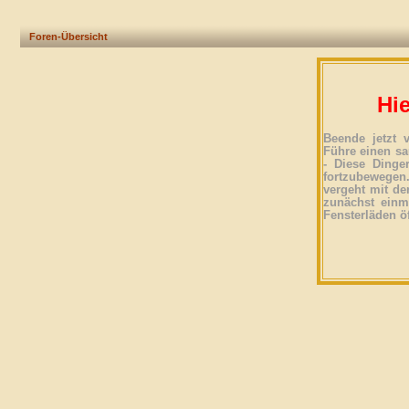
Foren-Übersicht
Hie
Beende jetzt 
Führe einen sa
- Diese Dinge
fortzubewegen
vergeht mit der
zunächst einma
Fensterläden ö