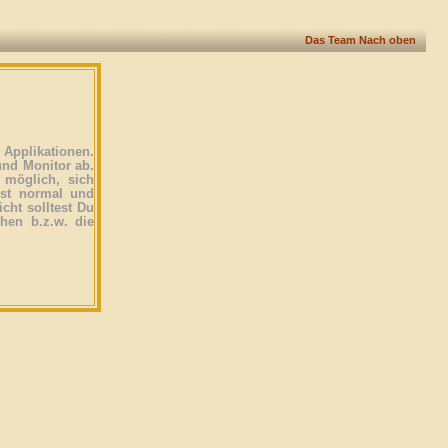
Das Team
Nach oben
Applikationen.
und Monitor ab.
 möglich, sich
ist normal und
icht solltest Du
ehen b.z.w. die