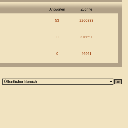
Antworten
Zugriffe
53
2260833
11
316651
0
46961