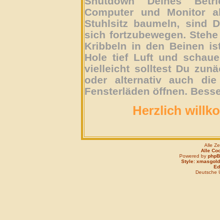
Shutdown Deines Betri
Computer und Monitor ab
Stuhlsitz baumeln, sind D
sich fortzubewegen. Stehe 
Kribbeln in den Beinen is
Hole tief Luft und schau
vielleicht solltest Du zun
oder alternativ auch die
Fensterläden öffnen. Besse
Herzlich willk
Alle Z
Alle Co
Powered by
php
Style: xmasgold
Edi
Deutsche 