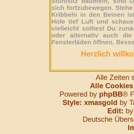
Stuhlsitz baumeln, sind D
sich fortzubewegen. Stehe 
Kribbeln in den Beinen is
Hole tief Luft und schau
vielleicht solltest Du zun
oder alternativ auch die
Fensterläden öffnen. Besse
Herzlich willk
Alle Zeiten
Alle Cookies
Powered by
phpBB
® F
Style: xmasgold
by T
Edit:
b
Deutsche Übers
I