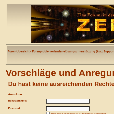
Foren-Übersicht
‹
Forenproblemorientiertelösungsunterstützung (kurz Support
Vorschläge und Anreg
Du hast keine ausreichenden Recht
Anmelden
Benutzername:
Passwort:
Mich bei jedem Besuch automatisch anmelden