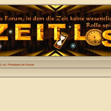
) :o)
‹
Probleme im Forum