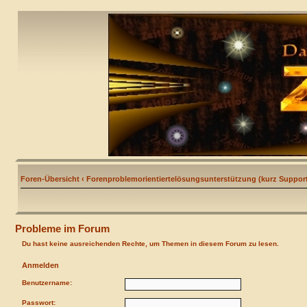
Foren-Übersicht
‹
Forenproblemorientiertelösungsunterstützung (kurz Support
Probleme im Forum
Du hast keine ausreichenden Rechte, um Themen in diesem Forum zu lesen.
Anmelden
Benutzername:
Passwort: