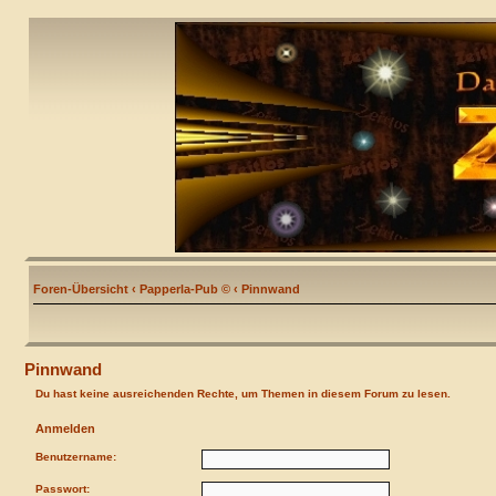
Foren-Übersicht
‹
Papperla-Pub ©
‹
Pinnwand
Pinnwand
Du hast keine ausreichenden Rechte, um Themen in diesem Forum zu lesen.
Anmelden
Benutzername:
Passwort: