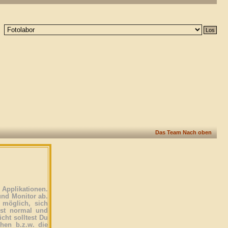
Das Team
Nach oben
Applikationen.
und Monitor ab.
 möglich, sich
ist normal und
icht solltest Du
ehen b.z.w. die