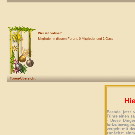
Wer ist online?
Mitglieder in diesem Forum: 0 Mitglieder und 1 Gast
Foren-Übersicht
Hie
Beende jetzt 
Führe einen sa
- Diese Dinge
fortzubewegen
vergeht mit der
zunächst einma