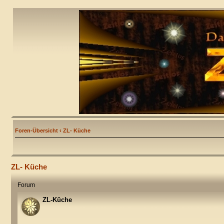
Foren-Übersicht
‹
ZL- Küche
ZL- Küche
Forum
ZL-Küche