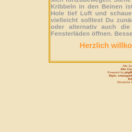
Kribbeln in den Beinen is
Hole tief Luft und schau
vielleicht solltest Du zun
oder alternativ auch die
Fensterläden öffnen. Besse
Herzlich willk
Alle Z
Alle Co
Powered by
php
Style: xmasgold
Edi
Deutsche 