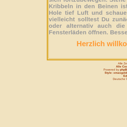
Kribbeln in den Beinen is
Hole tief Luft und schau
vielleicht solltest Du zun
oder alternativ auch die
Fensterläden öffnen. Besse
Herzlich willk
Alle Z
Alle Co
Powered by
php
Style: xmasgold
Edi
Deutsche 