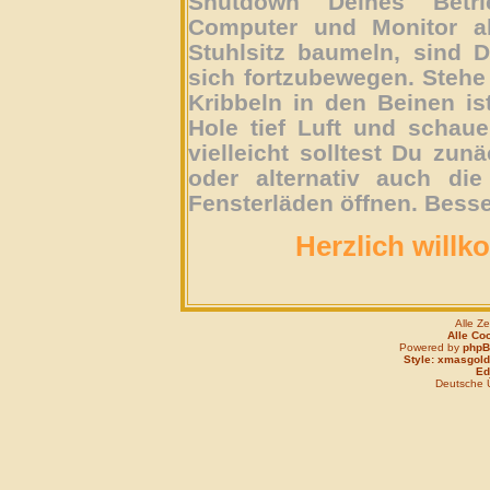
Shutdown Deines Betri
Computer und Monitor ab
Stuhlsitz baumeln, sind D
sich fortzubewegen. Stehe 
Kribbeln in den Beinen is
Hole tief Luft und schau
vielleicht solltest Du zun
oder alternativ auch die
Fensterläden öffnen. Besse
Herzlich willk
Alle Z
Alle Co
Powered by
php
Style: xmasgold
Edi
Deutsche 