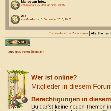
Mal so zur Info..
von
Micha
» 25. Januar 2014, 09:45
ALF
von
Gordon
» 18. Dezember 2013, 19:25
Themen der letzten Zeit anzeigen:
Forum gesperrt
Zurück zu Foren-Übersicht
Wer ist online?
Mitglieder in diesem Foru
Berechtigungen in diese
Du darfst
keine
neuen Themen in 