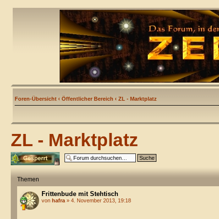
Foren-Übersicht
‹
Öffentlicher Bereich
‹
ZL - Marktplatz
ZL - Marktplatz
Forum gesperrt
Themen
Frittenbude mit Stehtisch
von
hafra
» 4. November 2013, 19:18